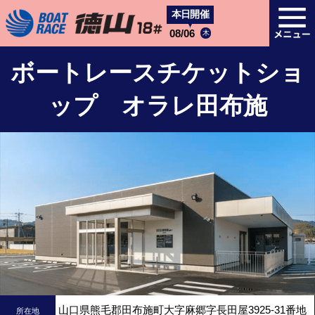
本日開催
08/06
木
ボートレースチケットショ
ップ オラレ田布施
山口県熊毛郡田布施町大字麻郷字長田屋3925-31番地
所在地