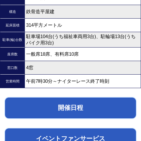
鉄骨造平屋建
構造
314平方メートル
延床面積
駐車場104台(うち福祉車両用3台)、駐輪場13台(うち
駐車(輪)台数
バイク用3台)
一般席18席、有料席10席
座席数
4窓
窓口数
午前7時30分～ナイターレース終了時刻
営業時間
開催日程
イベントファンサービス