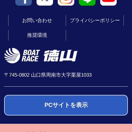
今年もボートレース徳山が、
わくわくいっぱいの室内プレイパークに大変
お問い合わせ
プライバシーポリシー
身!
推奨環境
暑い夏でも思いっきり楽しめる
涼しい屋内コンテンツに加えて、
夏らしさ全開のウォーターコンテンツ、
新感覚のデジタル体験、
〒745-0802 山口県周南市大字栗屋1033
そしておなかも大満足のグルメまで♪
閉じる
夏休みの16日間、
PCサイトを表示
家族みんなで“楽しい！”を詰め込みにきません
か？