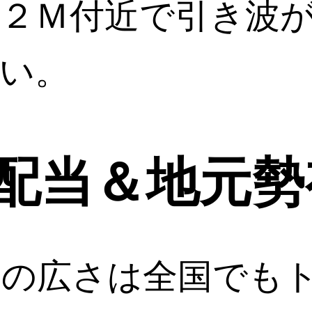
２Ｍ付近で引き波
い。
配当＆地元勢
チの広さは全国でも