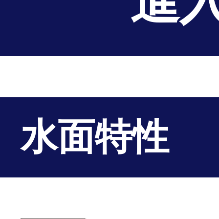
進
水面特性