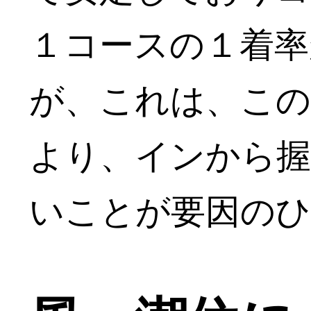
１コースの１着率
が、これは、この
より、インから握
いことが要因のひ