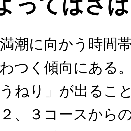
よってはさば
満潮に向かう時間
わつく傾向にある
うねり」が出るこ
２、３コースから