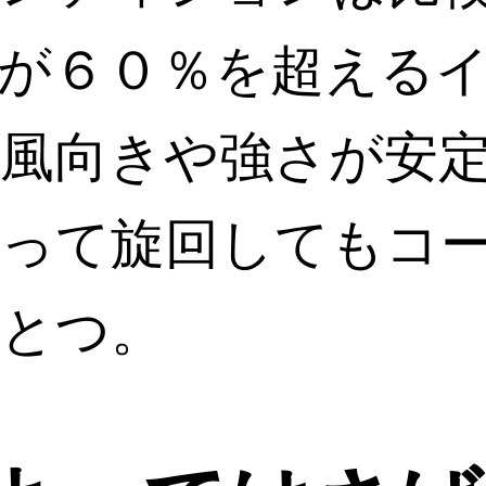
が６０％を超える
風向きや強さが安
って旋回してもコ
とつ。