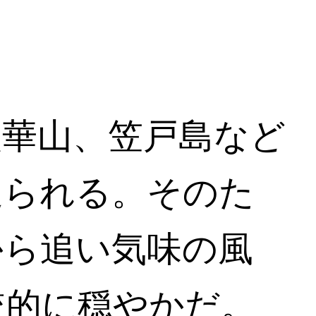
太華山、笠戸島など
遮られる。そのた
から追い気味の風
較的に穏やかだ。