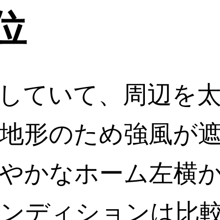
位
していて、周辺を
地形のため強風が
やかなホーム左横
ンディションは比