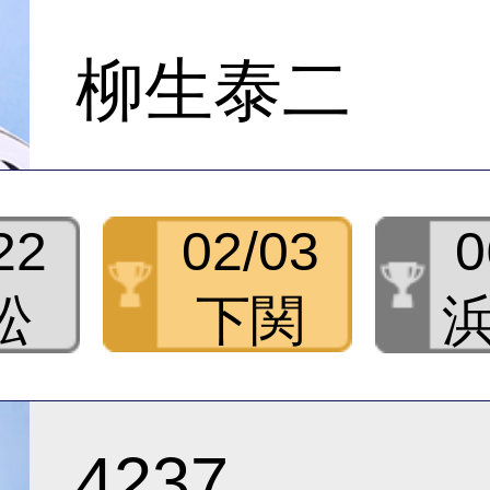
柳生泰二
22
02/03
0
松
下関
4237