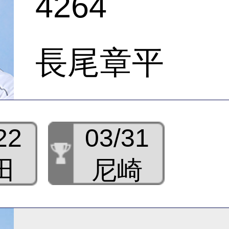
4264
長尾章平
22
03/31
田
尼崎