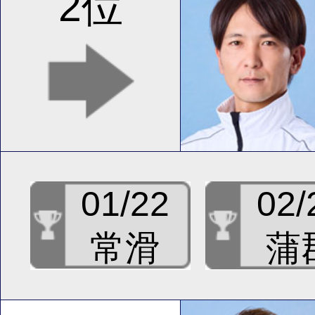
2位
01/22
02/
常滑
蒲