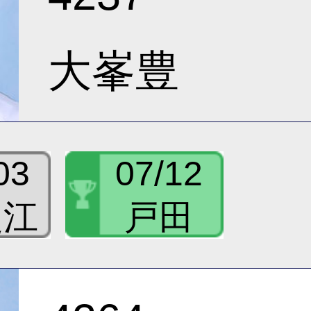
大峯豊
03
07/12
之江
戸田