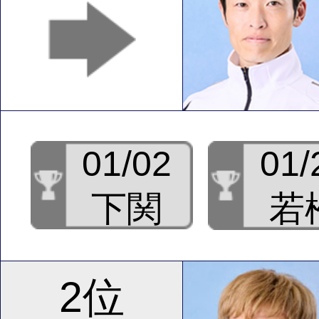
01/02
01/
下関
若
2位