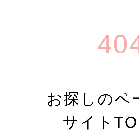
40
お探しのペ
サイトT