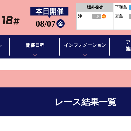
平和島
場外発売
本日開催
津
宮島
一般
08/07
金
ア
ル
開催日程
インフォメーション
施
開催日程
お知らせ
アクセス
BTS徳山
イベント情報
施設案内
BTS田布施
バーチャ
レース結果一覧
ース別情報
ボートレ
ボートレ