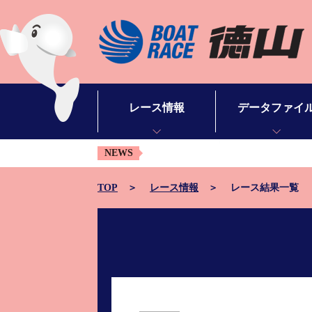
レース情報
データファイ
NEWS
シリーズインデックス
モーターデータ
出場予定選手一覧
ボートデータ
TOP
レース情報
レース結果一覧
レース展望
出目データ
レース結果一覧
水面特性・進入コ
出走表・予想紙PDF
潮見表
モーター抽選結果・前検タイムランキング
山口支部選手一覧