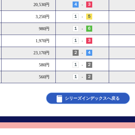
４
３
20,530円
-
１
５
3,250円
-
１
６
980円
-
１
３
1,970円
-
２
４
23,170円
-
１
２
580円
-
１
２
560円
-
シリーズインデックスへ戻る