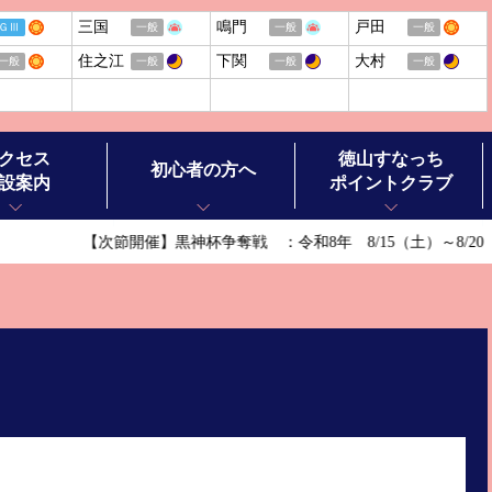
三国
鳴門
戸田
ＧⅢ
一般
一般
一般
住之江
下関
大村
一般
一般
一般
一般
クセス
徳山すなっち
初心者の方へ
設案内
ポイントクラブ
【次節開催】黒神杯争奪戦 ：令和8年 8/15（土）～8/2
ボートレースの基礎知識
ボートレースの楽しみ方
ル施設案内
ボートレースお楽しみガイド
ースチケットショップ オラレ徳山
ボートレース徳山ヒストリー
ースチケットショップ オラレ田布施