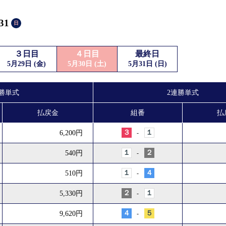
履歴
31
日
新人選手紹介
３日目
４日目
最終日
5月29日 (金)
5月30日 (土)
5月31日 (日)
勝単式
2連勝単式
払戻金
組番
払
３
１
6,200円
-
１
２
540円
-
１
４
510円
-
２
１
5,330円
-
４
５
9,620円
-