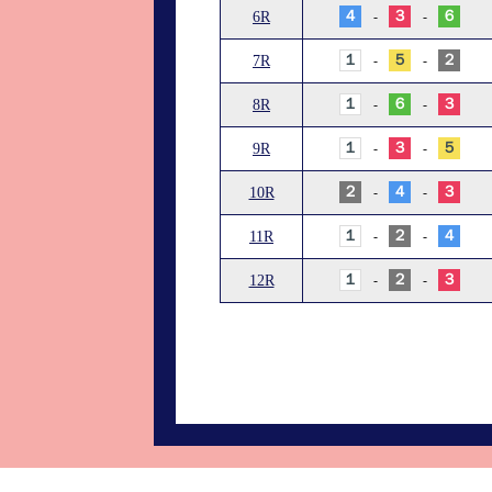
４
３
６
6R
-
-
１
５
２
7R
-
-
１
６
３
8R
-
-
１
３
５
9R
-
-
２
４
３
10R
-
-
１
２
４
11R
-
-
１
２
３
12R
-
-