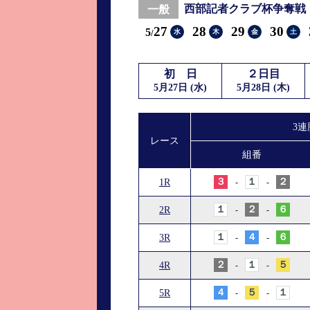
西部記者クラブ杯争奪戦
一般
進入コース別選手成績
山口支部選手優勝
27
28
29
30
5
水
木
金
土
全国進入コース別選手成績
スター候補選手＆
得点率ランキング
優勝者一覧
初 日
２日目
5月27日 (水)
5月28日 (木)
記念競走記録集
3連
ムービー集
レース
組番
３
１
２
1R
-
-
１
２
６
2R
-
-
１
４
６
3R
-
-
２
１
５
4R
-
-
４
５
１
5R
-
-