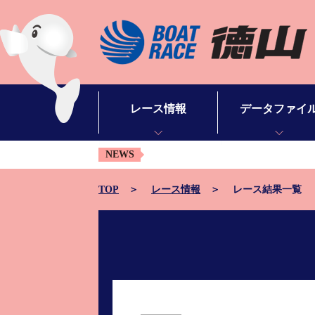
レース情報
データファイ
NEWS
シリーズインデックス
モーターデータ
出場予定選手一覧
ボートデータ
TOP
レース情報
レース結果一覧
レース展望
出目データ
レース結果一覧
水面特性・進入コ
出走表・予想紙PDF
潮見表
モーター抽選結果・前検タイムランキング
山口支部選手一覧