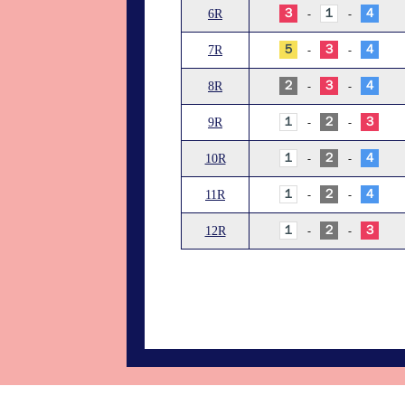
３
１
４
6R
-
-
５
３
４
7R
-
-
２
３
４
8R
-
-
１
２
３
9R
-
-
１
２
４
10R
-
-
１
２
４
11R
-
-
１
２
３
12R
-
-