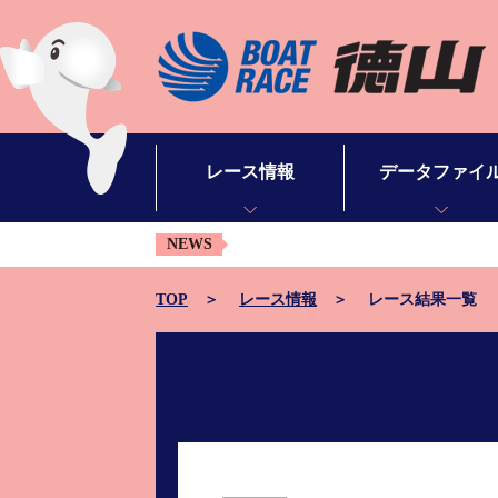
レース情報
データファイ
NEWS
シリーズインデックス
モーターデータ
出場予定選手一覧
ボートデータ
TOP
レース情報
レース結果一覧
レース展望
出目データ
レース結果一覧
水面特性・進入コ
出走表・予想紙PDF
潮見表
モーター抽選結果・前検タイムランキング
山口支部選手一覧