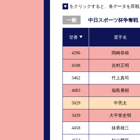
をクリックすると、各データを昇順
進入コース別選手成績
山口支部選手優勝
全国進入コース別選手成績
スター候補選手＆
中日スポーツ杯争奪戦
一般
得点率ランキング
優勝者一覧
登番
選手名
記念競走記録集
4296
岡崎恭裕
ムービー集
4108
吉村正明
3462
竹上真司
4083
福島勇樹
5029
中亮太
3439
大平誉史明
4458
抹香雄三