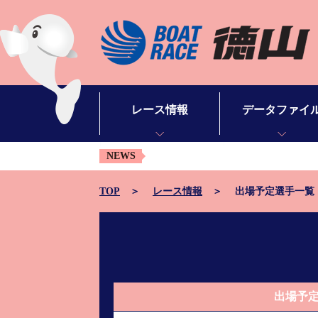
レース情報
データファイ
NEWS
シリーズインデックス
モーターデータ
出場予定選手一覧
ボートデータ
TOP
レース情報
出場予定選手一覧
レース展望
出目データ
レース結果一覧
水面特性・進入コ
出走表・予想紙PDF
潮見表
出場予
モーター抽選結果・前検タイムランキング
山口支部選手一覧