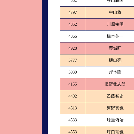
4552
杉山勝匡
4797
中山将
4852
川原祐明
4866
橋本英一
4928
栗城匠
3777
樋口亮
3930
岸本隆
4155
長野壮志郎
4402
乙藤智史
4513
河野真也
4533
峰重侑治
4553
坪口竜也