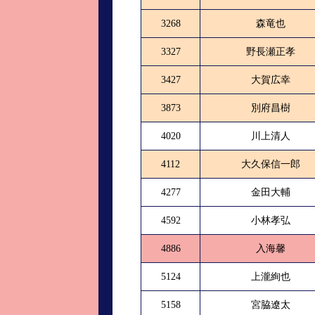
3268
森竜也
3327
野長瀬正孝
3427
大賀広幸
3873
別府昌樹
4020
川上清人
4112
大久保信一郎
4277
金田大輔
4592
小林孝弘
4886
入海馨
5124
上瀧絢也
5158
宮脇遼太