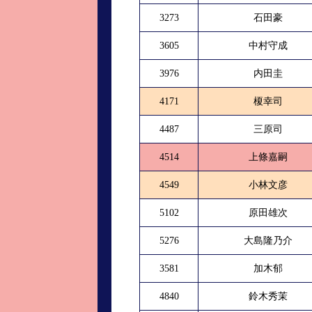
3273
石田豪
3605
中村守成
3976
内田圭
4171
榎幸司
4487
三原司
4514
上條嘉嗣
4549
小林文彦
5102
原田雄次
5276
大島隆乃介
3581
加木郁
4840
鈴木秀茉