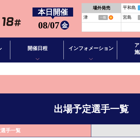
平和島
場外発売
本日開催
津
宮島
一般
08/07
金
ア
ル
開催日程
インフォメーション
施
開催日程
お知らせ
アクセス
BTS徳山
イベント情報
施設案内
BTS田布施
バーチャ
出場予定選手一覧
ース別情報
ボートレ
ボートレ
定選手一覧