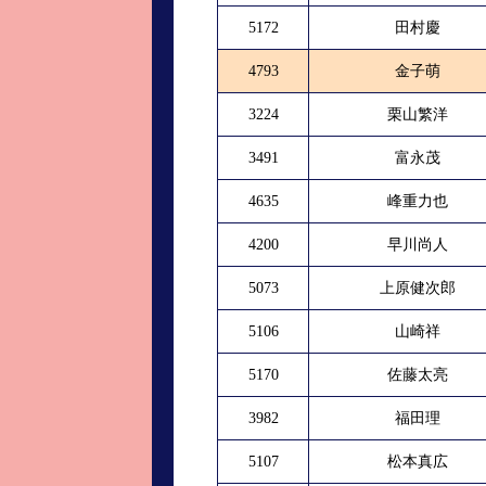
5172
田村慶
4793
金子萌
3224
栗山繁洋
3491
富永茂
4635
峰重力也
4200
早川尚人
5073
上原健次郎
5106
山崎祥
5170
佐藤太亮
3982
福田理
5107
松本真広