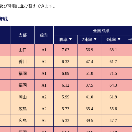
及び降順に並び替えできます。
履歴
新人選手紹介
奪戦
全国成績
支部
級別
勝率
2連率
3連率
平
山口
A1
7.03
56.9
68.1
香川
A2
6.32
47.4
61.7
福岡
A1
6.89
51.0
71.5
福岡
A1
6.12
37.5
64.3
岡山
A2
5.99
41.0
61.9
広島
A2
5.73
35.4
55.8
広島
A2
5.33
39.5
47.7