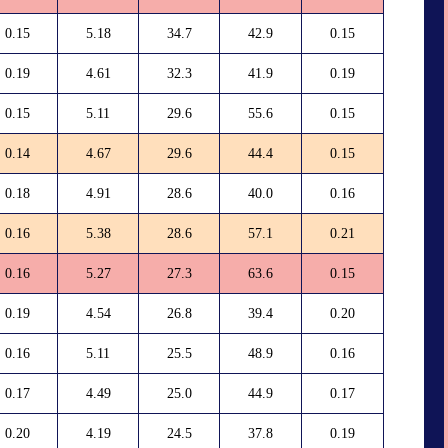
0.15
5.18
34.7
42.9
0.15
0.19
4.61
32.3
41.9
0.19
0.15
5.11
29.6
55.6
0.15
0.14
4.67
29.6
44.4
0.15
0.18
4.91
28.6
40.0
0.16
0.16
5.38
28.6
57.1
0.21
0.16
5.27
27.3
63.6
0.15
0.19
4.54
26.8
39.4
0.20
0.16
5.11
25.5
48.9
0.16
0.17
4.49
25.0
44.9
0.17
0.20
4.19
24.5
37.8
0.19