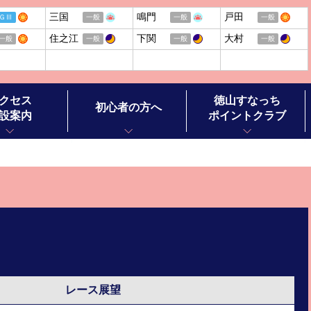
三国
鳴門
戸田
ＧⅢ
一般
一般
一般
住之江
下関
大村
一般
一般
一般
一般
クセス
徳山すなっち
初心者の方へ
設案内
ポイントクラブ
ボートレースの基礎知識
ボートレースの楽しみ方
ル施設案内
ボートレースお楽しみガイド
ースチケットショップ オラレ徳山
ボートレース徳山ヒストリー
ースチケットショップ オラレ田布施
レース展望