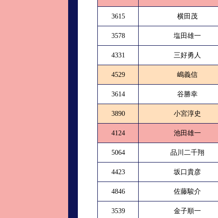
3615
横田茂
3578
塩田雄一
4331
三好勇人
4529
嶋義信
3614
谷勝幸
3890
小宮淳史
4124
池田雄一
5064
品川二千翔
4423
坂口貴彦
4846
佐藤駿介
3539
金子順一