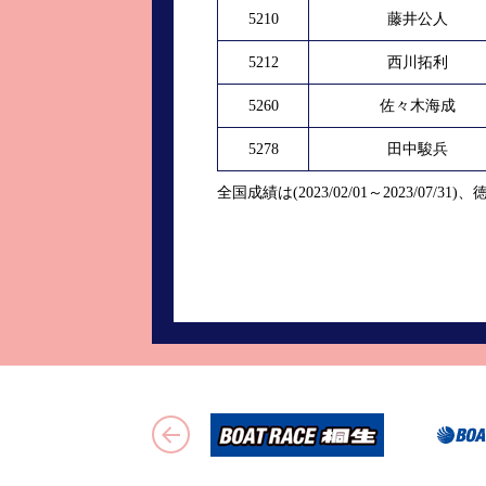
5210
藤井公人
5212
西川拓利
5260
佐々木海成
5278
田中駿兵
全国成績は(2023/02/01～2023/07/31)、徳