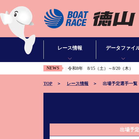
レース情報
データファイ
NEWS
節開催】黒神杯争奪戦 ：令和8年 8/15（土）～8/20（木）
シリーズインデックス
モーターデータ
出場予定選手一覧
ボートデータ
TOP
レース情報
出場予定選手一覧
レース展望
出目データ
レース結果一覧
水面特性・進入コ
出走表・予想紙PDF
潮見表
出場予
モーター抽選結果・前検タイムランキング
山口支部選手一覧