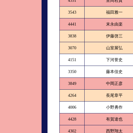
4351
里岡右貴
3543
福田雅一
4441
末永由楽
3838
伊藤啓三
3070
山室展弘
4151
下河誉史
3350
藤本佳史
3849
中岡正彦
4264
長尾章平
4006
小野勇作
4428
有賀達也
4302
西野翔太