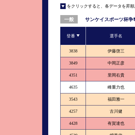
をクリックすると、各データを昇順
進入コース別選手成績
山口支部選手優勝
全国進入コース別選手成績
スター候補選手＆
サンケイスポーツ杯争
一般
得点率ランキング
優勝者一覧
登番
選手名
記念競走記録集
3838
伊藤啓三
ムービー集
3849
中岡正彦
4351
里岡右貴
4635
峰重力也
3543
福田雅一
4257
古川健
4428
有賀達也