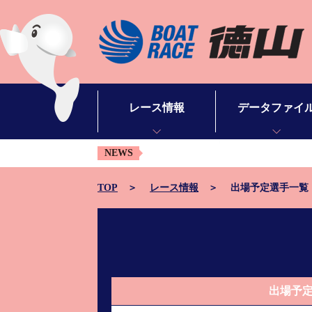
レース情報
データファイ
NEWS
シリーズインデックス
モーターデータ
出場予定選手一覧
ボートデータ
TOP
レース情報
出場予定選手一覧
レース展望
出目データ
レース結果一覧
水面特性・進入コ
出走表・予想紙PDF
潮見表
出場予
モーター抽選結果・前検タイムランキング
山口支部選手一覧