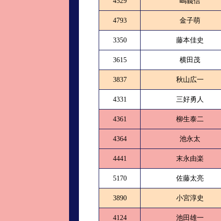
4529
嶋義信
4793
金子萌
3350
藤本佳史
3615
横田茂
3837
秋山広一
4331
三好勇人
4361
柳生泰二
4364
池永太
4441
末永由楽
5170
佐藤太亮
3890
小宮淳史
4124
池田雄一