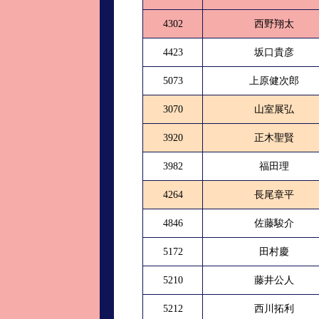
4302
西野翔太
4423
坂口貴彦
5073
上原健次郎
3070
山室展弘
3920
正木聖賢
3982
福田理
4264
長尾章平
4846
佐藤駿介
5172
田村慶
5210
藤井公人
5212
西川拓利