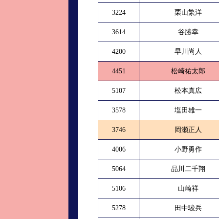
3224
栗山繁洋
3614
谷勝幸
4200
早川尚人
4451
松崎祐太郎
5107
松本真広
3578
塩田雄一
3746
岡瀬正人
4006
小野勇作
5064
品川二千翔
5106
山崎祥
5278
田中駿兵