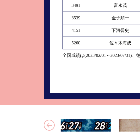
3491
富永茂
3539
金子順一
4151
下河誉史
5260
佐々木海成
全国成績は(2023/02/01～2023/07/31)、徳