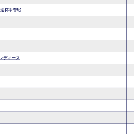
放送杯争奪戦
ルレディース