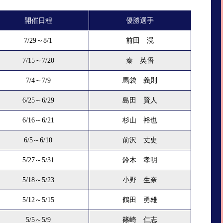
開催日程
優勝選手
7/29～8/1
前田 滉
7/15～7/20
秦 英悟
7/4～7/9
馬袋 義則
6/25～6/29
島田 賢人
6/16～6/21
杉山 裕也
6/5～6/10
前沢 丈史
5/27～5/31
鈴木 孝明
5/18～5/23
小野 生奈
5/12～5/15
鶴田 勇雄
5/5～5/9
篠崎 仁志