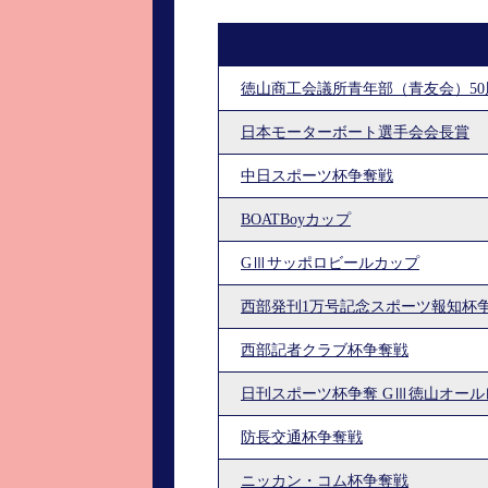
進入コース別選手成績
山口支部選手優勝
全国進入コース別選手成績
スター候補選手＆
徳山商工会議所青年部（青友会）5
得点率ランキング
優勝者一覧
日本モーターボート選手会会長賞
記念競走記録集
中日スポーツ杯争奪戦
ムービー集
BOATBoyカップ
GⅢサッポロビールカップ
西部発刊1万号記念スポーツ報知杯
西部記者クラブ杯争奪戦
日刊スポーツ杯争奪 GⅢ徳山オー
防長交通杯争奪戦
ニッカン・コム杯争奪戦