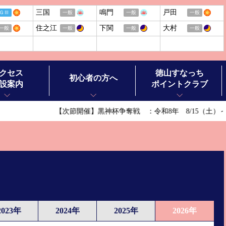
三国
鳴門
戸田
ＧⅢ
一般
一般
一般
住之江
下関
大村
一般
一般
一般
一般
クセス
徳山すなっち
初心者の方へ
設案内
ポイントクラブ
【次節開催】黒神杯争奪戦 ：令和8年 8/15（土）～8
ボートレースの基礎知識
ボートレースの楽しみ方
ル施設案内
ボートレースお楽しみガイド
ースチケットショップ オラレ徳山
ボートレース徳山ヒストリー
ースチケットショップ オラレ田布施
2023年
2024年
2025年
2026年