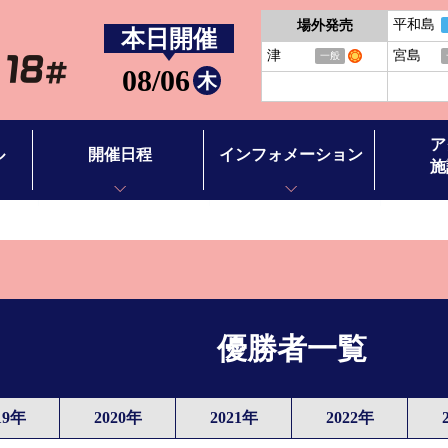
平和島
場外発売
本日開催
津
宮島
一般
08/06
木
ア
ル
開催日程
インフォメーション
施
開催日程
お知らせ
アクセス
BTS徳山
イベント情報
施設案内
BTS田布施
バーチャ
優勝者一覧
ース別情報
ボートレ
ボートレ
19年
2020年
2021年
2022年