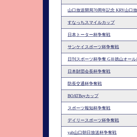
山口放送開局70周年記念 KRY山口
すなっちスマイルカップ
日本トーター杯争奪戦
サンケイスポーツ杯争奪戦
日刊スポーツ杯争奪 GⅢ徳山オー
日本財団会長杯争奪戦
防長交通杯争奪戦
BOATBoyカップ
スポーツ報知杯争奪戦
デイリースポーツ杯争奪戦
yab山口朝日放送杯争奪戦