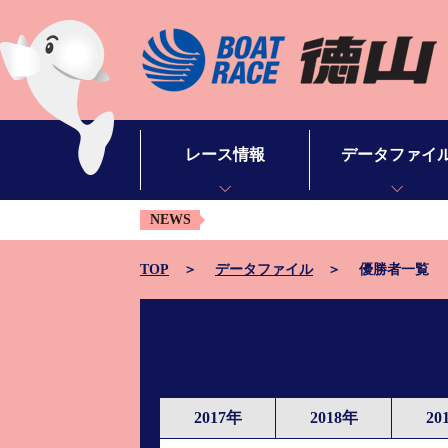
レース情報
データファイ
NEWS
シリーズインデックス
モーターデータ
出場予定選手一覧
ボートデータ
TOP
データファイル
優勝者一覧
レース展望
出目データ
レース結果一覧
水面特性・進入コ
出走表・予想紙PDF
潮見表
2017年
2018年
20
モーター抽選結果・前検タイムランキング
山口支部選手一覧