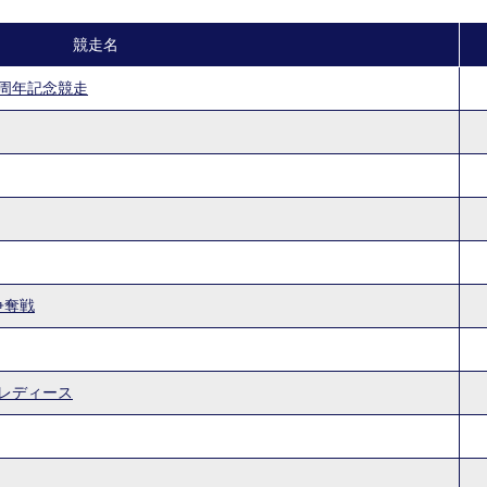
履歴
競走名
新人選手紹介
0周年記念競走
争奪戦
ルレディース