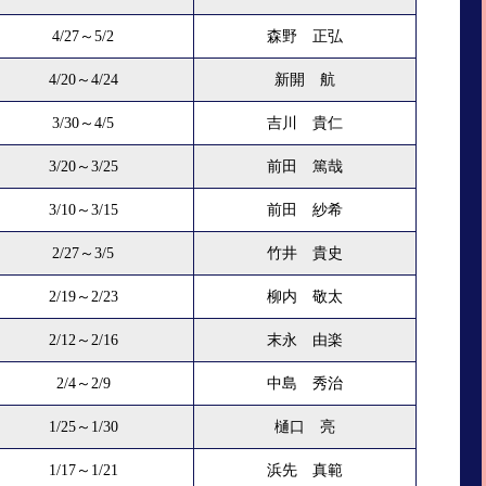
4/27～5/2
森野 正弘
4/20～4/24
新開 航
3/30～4/5
吉川 貴仁
3/20～3/25
前田 篤哉
3/10～3/15
前田 紗希
2/27～3/5
竹井 貴史
2/19～2/23
柳内 敬太
2/12～2/16
末永 由楽
2/4～2/9
中島 秀治
1/25～1/30
樋口 亮
1/17～1/21
浜先 真範