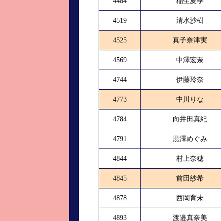
4484
稲生夏季
4519
清水沙樹
4525
真子奈津実
4569
中澤宏奈
4744
伊藤玲奈
4773
中川りな
4784
向井田真紀
4791
黒澤めぐみ
4844
村上奈穂
4845
前田紗希
4878
西岡育未
4893
渡邉真奈美