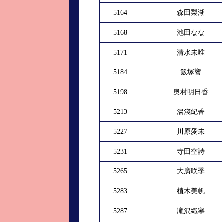
5164
森田梨湖
5168
池田なな
5171
清水未唯
5184
飯塚響
5198
奥村明日香
5213
湯淺紀香
5227
川原愛未
5231
寺田空詩
5265
大廣咲季
5283
植木美帆
5287
滝沢織寧