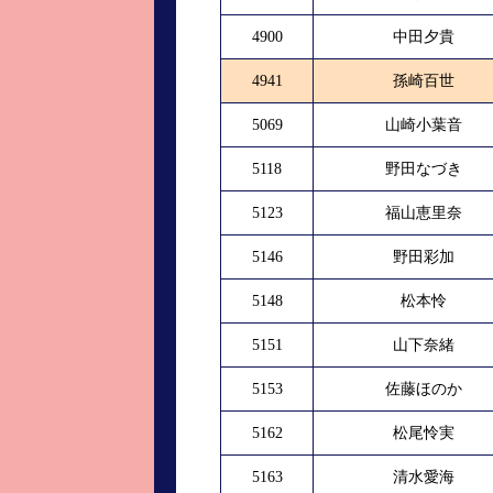
4900
中田夕貴
4941
孫崎百世
5069
山崎小葉音
5118
野田なづき
5123
福山恵里奈
5146
野田彩加
5148
松本怜
5151
山下奈緒
5153
佐藤ほのか
5162
松尾怜実
5163
清水愛海