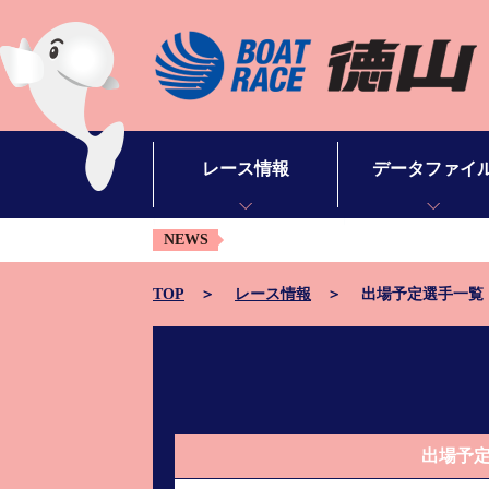
レース情報
データファイ
NEWS
シリーズインデックス
モーターデータ
出場予定選手一覧
ボートデータ
TOP
レース情報
出場予定選手一覧
レース展望
出目データ
レース結果一覧
水面特性・進入コ
出走表・予想紙PDF
潮見表
出場予
モーター抽選結果・前検タイムランキング
山口支部選手一覧