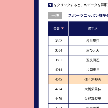
をクリックすると、各データを昇順
進入コース別選手成績
山口支部選手優勝
全国進入コース別選手成績
スター候補選手＆
スポーツニッポン杯争
一般
得点率ランキング
優勝者一覧
登番
選手名
記念競走記録集
3302
谷川里江
ムービー集
3334
角ひとみ
3801
五反田忍
4014
片岡恵里
4045
佐々木裕美
4224
大橋栄里佳
4479
矢野真梨菜