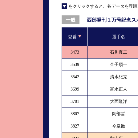
をクリックすると、各データを昇順
進入コース別選手成績
山口支部選手優勝
全国進入コース別選手成績
スター候補選手＆
西部発刊１万号記念ス
一般
得点率ランキング
優勝者一覧
登番
選手名
記念競走記録集
3473
石川真二
ムービー集
3539
金子順一
3542
清水紀克
3699
富永正人
3701
大西隆洋
3807
岡部哲
3827
今泉徹