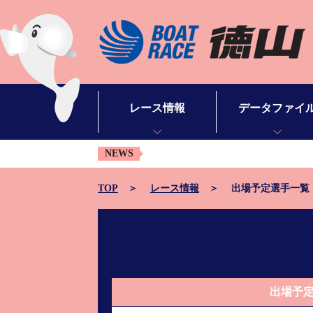
レース情報
データファイ
NEWS
【次節開
シリーズインデックス
モーターデータ
出場予定選手一覧
ボートデータ
TOP
レース情報
出場予定選手一覧
レース展望
出目データ
レース結果一覧
水面特性・進入コ
出走表・予想紙PDF
潮見表
出場予
モーター抽選結果・前検タイムランキング
山口支部選手一覧