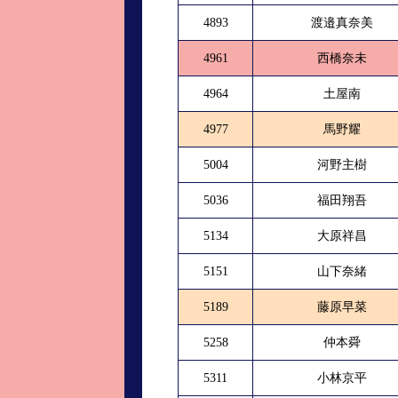
4893
渡邉真奈美
4961
西橋奈未
4964
土屋南
4977
馬野耀
5004
河野主樹
5036
福田翔吾
5134
大原祥昌
5151
山下奈緒
5189
藤原早菜
5258
仲本舜
5311
小林京平