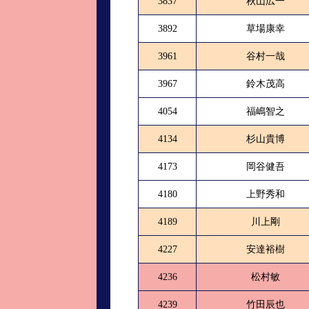
3837
秋山広一
3892
草場康幸
3961
谷村一哉
3967
鈴木茂高
4054
福嶋智之
4134
杉山貴博
4173
岡谷健吾
4180
上野秀和
4189
川上剛
4227
安達裕樹
4236
松村敏
4239
竹田辰也