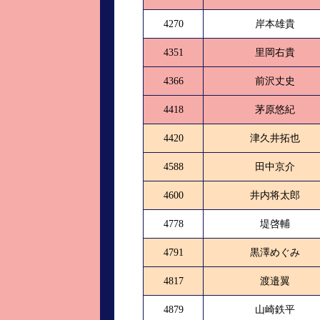
4270
岸本雄貴
4351
里岡右貴
4366
前沢丈史
4418
茅原悠紀
4420
津久井拓也
4588
田中京介
4600
井内将太郎
4778
堤啓輔
4791
黒澤めぐみ
4817
渡邉翼
4879
山崎鉄平