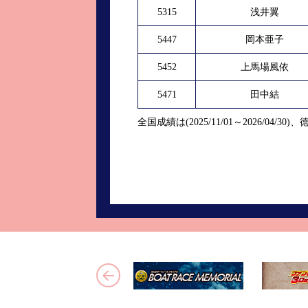
5315
浅井翼
5447
岡本亜子
5452
上馬場風依
5471
田中結
全国成績は(2025/11/01～2026/04/30)、徳