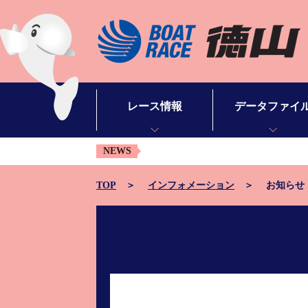
レース情報
データファイ
NEWS
シリーズインデックス
モーターデータ
出場予定選手一覧
ボートデータ
TOP
インフォメーション
お知らせ
レース展望
出目データ
レース結果一覧
水面特性・進入コ
出走表・予想紙PDF
潮見表
モーター抽選結果・前検タイムランキング
山口支部選手一覧