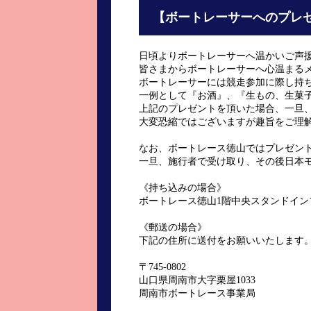
進入コース別選手成績
山口支部選手優勝
【ボートレーサーへのプレ
全国進入コース別選手成績
スター候補選手＆
日頃よりボートレーサーへ温かいご声
皆さまからボートレーサーへ心温まる
得点率ランキング
優勝者一覧
ボートレーサーには競走参加に際し持
一例として『お酒』、『生もの、生菓
記念競走記録集
上記のプレゼントを頂いた場合、一旦
大変恐縮ではございますが趣旨をご理
ムービー集
なお、ボートレース徳山ではプレゼン
一旦、施行者で受け取り、その後日本
《持ち込みの場合》
ボートレース徳山1階中央スタンドイ
《郵送の場合》
下記の住所に送付をお願いいたします
〒745-0802
山口県周南市大字栗屋1033
周南市ボートレース事業局