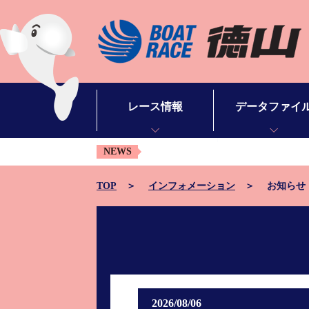
レース情報
データファイ
NEWS
シリーズインデックス
モーターデータ
出場予定選手一覧
ボートデータ
TOP
インフォメーション
お知らせ
レース展望
出目データ
レース結果一覧
水面特性・進入コ
出走表・予想紙PDF
潮見表
モーター抽選結果・前検タイムランキング
山口支部選手一覧
2026/08/06