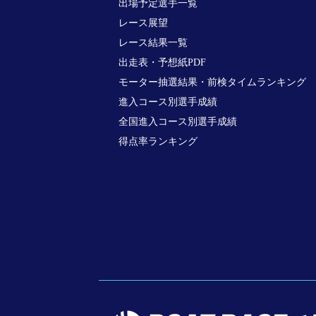
出場予定選手一覧
レース展望
レース結果一覧
出走表・予想紙PDF
モーター抽選結果・前検タイムランキング
進入コース別選手成績
全国進入コース別選手成績
得点率ランキング