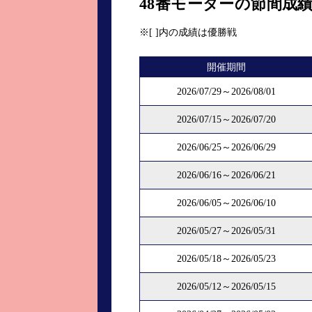
48番モーターの節間成
進入コース別選手成績
山口支部選手優勝
※[ ]内の成績は優勝戦
全国進入コース別選手成績
スター候補選手＆
開催期間
得点率ランキング
優勝者一覧
2026/07/29～2026/08/01
記念競走記録集
2026/07/15～2026/07/20
ムービー集
2026/06/25～2026/06/29
2026/06/16～2026/06/21
2026/06/05～2026/06/10
2026/05/27～2026/05/31
2026/05/18～2026/05/23
2026/05/12～2026/05/15