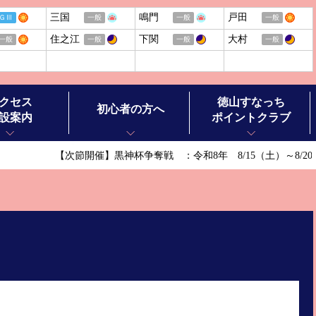
三国
鳴門
戸田
ＧⅢ
一般
一般
一般
住之江
下関
大村
一般
一般
一般
一般
クセス
徳山すなっち
初心者の方へ
設案内
ポイントクラブ
【次節開催】黒神杯争奪戦 ：令和8年 8/15（土）～8/2
ボートレースの基礎知識
ボートレースの楽しみ方
ル施設案内
ボートレースお楽しみガイド
ースチケットショップ オラレ徳山
ボートレース徳山ヒストリー
ースチケットショップ オラレ田布施