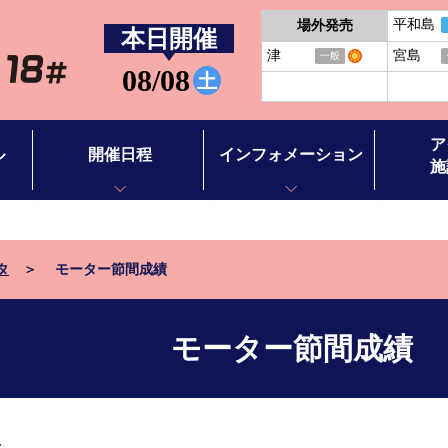
平和島
場外発売
本日開催
津
宮島
一般
08/08
土
ア
ル
開催日程
インフォメーション
施
開催日程
お知らせ
アクセス
BTS徳山
イベント情報
施設案内
タ
モーター節間成績
BTS田布施
バーチャ
モーター節間成績
ース別情報
ボートレ
ボートレ