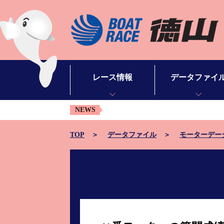
レース情報
データファイ
NEWS
シリーズインデックス
モーターデータ
出場予定選手一覧
ボートデータ
TOP
データファイル
モーターデー
レース展望
出目データ
レース結果一覧
水面特性・進入コ
出走表・予想紙PDF
潮見表
モーター抽選結果・前検タイムランキング
山口支部選手一覧