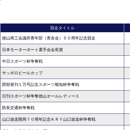
績
履歴
新人選手紹介
競走タイトル
徳山商工会議所青年部（青友会）５０周年記念競走
日本モーターボート選手会会長賞
中日スポーツ杯争奪戦
サッポロビールカップ
西部発刊１万号記念スポーツ報知杯争奪戦
日刊スポーツ杯争奪徳山オールレディース
防長交通杯争奪戦
山口放送開局７０周年記念ＫＲＹ山口放送杯争奪戦