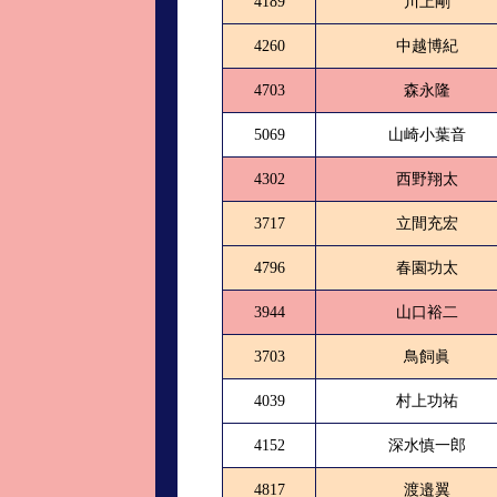
4189
川上剛
4260
中越博紀
4703
森永隆
5069
山崎小葉音
4302
西野翔太
3717
立間充宏
4796
春園功太
3944
山口裕二
3703
鳥飼眞
4039
村上功祐
4152
深水慎一郎
4817
渡邉翼