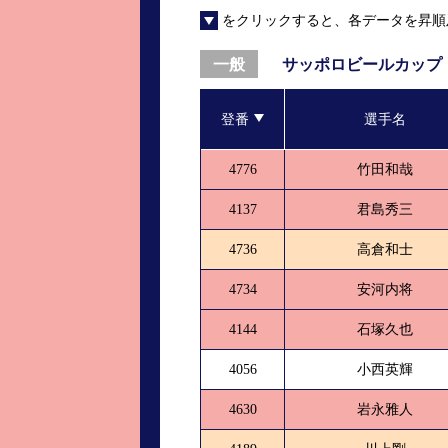
をクリックすると、各データを昇順
進入コース別選手成績
山口支部選手優勝
全国進入コース別選手成績
スター候補選手＆
サッポロビールカップ
一般
得点率ランキング
優勝者一覧
登番
選手名
記念競走記録集
4776
竹田和哉
ムービー集
4137
君島秀三
4736
高倉和士
4734
安河内将
4144
石塚久也
4056
小西英輝
4630
岩永雅人