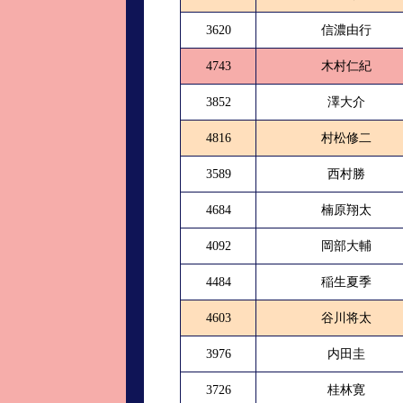
3620
信濃由行
4743
木村仁紀
3852
澤大介
4816
村松修二
3589
西村勝
4684
楠原翔太
4092
岡部大輔
4484
稲生夏季
4603
谷川将太
3976
内田圭
3726
桂林寛