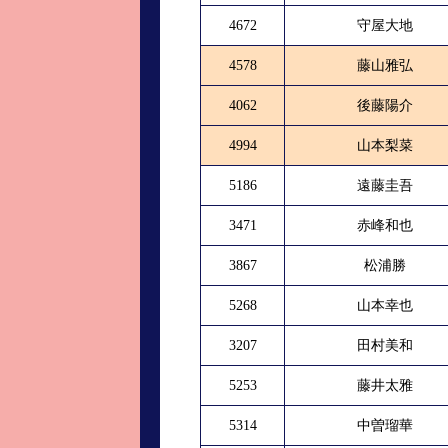
4672
守屋大地
4578
藤山雅弘
4062
後藤陽介
4994
山本梨菜
5186
遠藤圭吾
3471
赤峰和也
3867
松浦勝
5268
山本幸也
3207
田村美和
5253
藤井太雅
5314
中曽瑠華