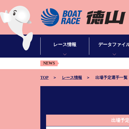
レース情報
データファイ
NEWS
シリーズインデックス
モーターデータ
出場予定選手一覧
ボートデータ
TOP
レース情報
出場予定選手一覧
レース展望
出目データ
レース結果一覧
水面特性・進入コ
出走表・予想紙PDF
潮見表
出場予
モーター抽選結果・前検タイムランキング
山口支部選手一覧